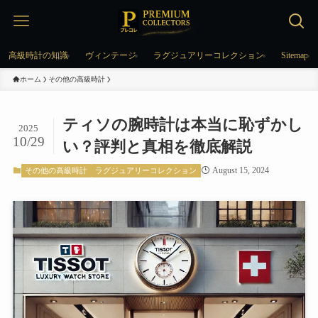
高級時計の知識
ヴィンテージ
ラグジュアリーコレクション
Sitemap
ホーム
その他の高級時計
ティソの腕時計は本当に恥ずかし
2025
10/29
い？評判と真相を徹底解説
August 15, 2024
その他の高級時計
ラグジュアリーコレクション