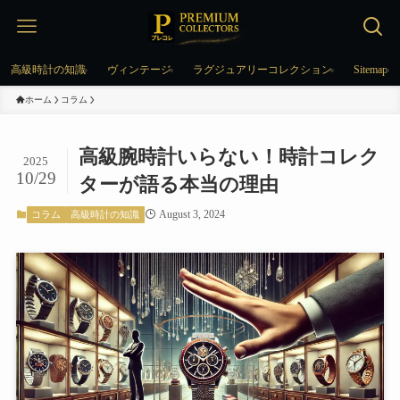
高級時計の知識
ヴィンテージ
ラグジュアリーコレクション
Sitemap
ホーム
コラム
高級腕時計いらない！時計コレク
2025
10/29
ターが語る本当の理由
August 3, 2024
コラム
高級時計の知識