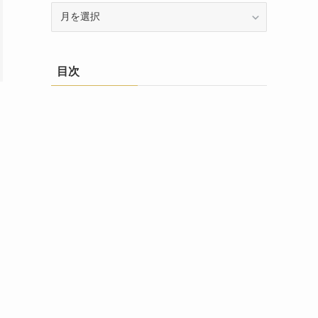
ア
ー
カ
イ
目次
ブ