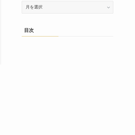
ア
ー
カ
イ
目次
ブ