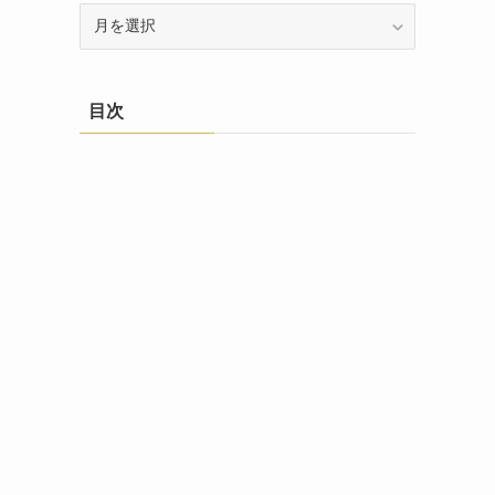
ア
ー
カ
イ
目次
ブ